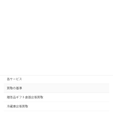
電子レンジ買取
食器買取
香取町
鶉
鷺山
黒野
検
索:
業務内容
サイトマップ
トップページ
マップ
不用品引取・片付け
各サービス
買取の基準
贈答品ギフト食器出張買取
冷蔵庫出張買取