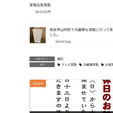
家電出張買取
18/11/05月
岐阜市山吹町で冷蔵庫を買取に行って
した。
18/10/13土
雑記
カテゴリー
テレビ買取
冷蔵庫買取
出張
タグ
前の記事