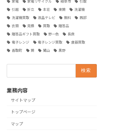
家電
家電リサイクル
岐阜市
引取
引越
折立
本荘
東鶉
洗濯機
洗濯機買取
液晶テレビ
無料
茜部
衣類
見積
買取
贈答品
贈答品ギフト買取
野一色
長良
電子レンジ
電子レンジ買取
食器買取
香取町
鶉
鷺山
黒野
検
索:
業務内容
サイトマップ
トップページ
マップ