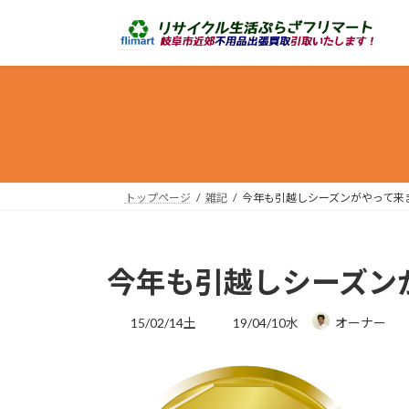
コ
ナ
ン
ビ
テ
ゲ
ン
ー
ツ
シ
へ
ョ
ス
ン
キ
に
ッ
移
トップページ
雑記
今年も引越しシーズンがやって来
プ
動
今年も引越しシーズン
最
15/02/14土
19/04/10水
オーナー
終
更
新
日