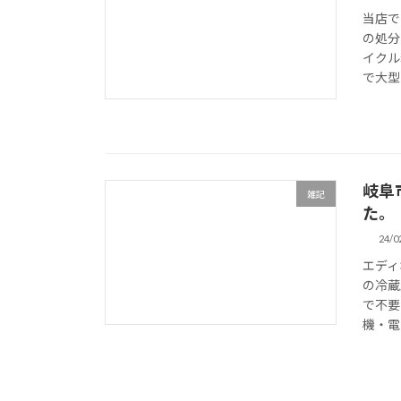
当店で
の処分
イクル
で大型
岐阜
雑記
た。
24/0
エディ
の冷蔵
で不要
機・電子