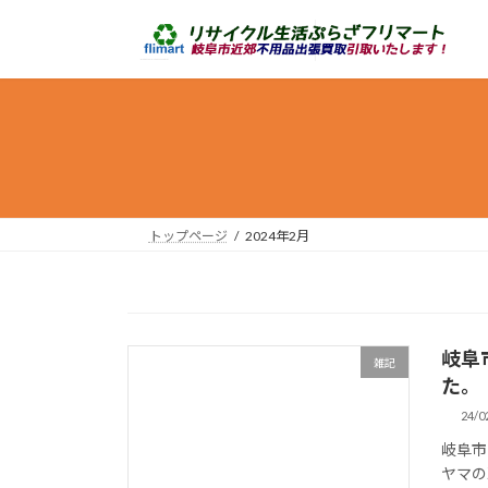
コ
ナ
ン
ビ
テ
ゲ
ン
ー
ツ
シ
へ
ョ
ス
ン
キ
に
ッ
移
トップページ
2024年2月
プ
動
岐阜
雑記
た。
24/0
岐阜市
ヤマの