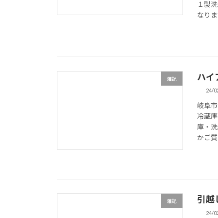
１製洗
なります
ハイ
雑記
24/0
岐阜市
冷蔵庫
庫・洗
かご質問
引越
雑記
24/0