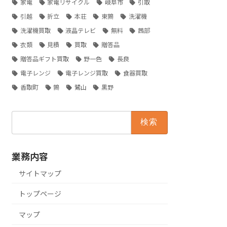
家電
家電リサイクル
岐阜市
引取
引越
折立
本荘
東鶉
洗濯機
洗濯機買取
液晶テレビ
無料
茜部
衣類
見積
買取
贈答品
贈答品ギフト買取
野一色
長良
電子レンジ
電子レンジ買取
食器買取
香取町
鶉
鷺山
黒野
検
索:
業務内容
サイトマップ
トップページ
マップ