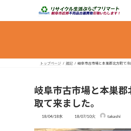
コ
ナ
ン
ビ
テ
ゲ
ン
ー
ツ
シ
へ
ョ
ス
ン
キ
に
ッ
移
トップページ
雑記
岐阜市古市場と本巣郡北方町で冷
プ
動
岐阜市古市場と本巣郡
取て来ました。
最
18/04/18水
18/07/10火
takashi
終
更