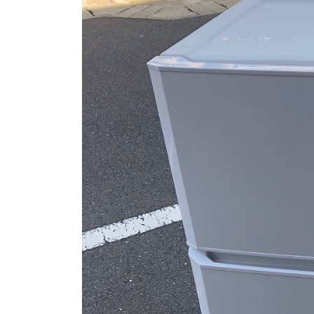
新
日
時
: