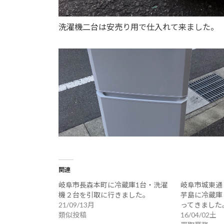
洗濯機二台は安売り用で仕入れて来ました。
関連
岐阜市長森本町に冷蔵庫1台・洗濯
岐阜市城東通
機２台を引取に行きました。
芋島に冷蔵庫
21/09/13月
ってきました
類似投稿
16/04/02土