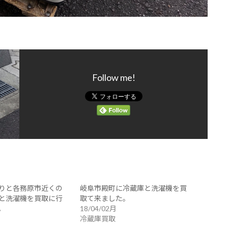
Follow me!
りと各務原市近くの
岐阜市殿町に冷蔵庫と洗濯機を買
と洗濯機を買取に行
取て来ました。
。
18/04/02月
冷蔵庫買取