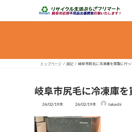
コ
ナ
ン
ビ
テ
ゲ
ン
ー
ツ
シ
へ
ョ
ス
ン
キ
に
ッ
移
トップページ
雑記
岐阜市尻毛に冷凍庫を買取に行っ
プ
動
岐阜市尻毛に冷凍庫を
最
26/02/19木
26/02/19木
takashi
終
更
新
日