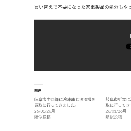
買い替えで不要になった家電製品の処分もや
関連
岐阜市中西郷に冷凍庫と洗濯機を
岐阜市折立に
買取に行ってきました。
取に行ってき
26/01/26月
26/01/26月
類似投稿
類似投稿