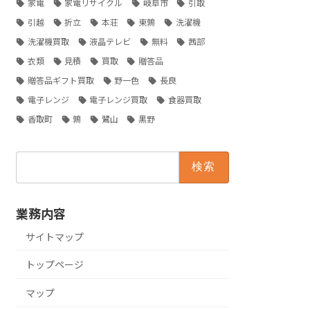
家電
家電リサイクル
岐阜市
引取
引越
折立
本荘
東鶉
洗濯機
洗濯機買取
液晶テレビ
無料
茜部
衣類
見積
買取
贈答品
贈答品ギフト買取
野一色
長良
電子レンジ
電子レンジ買取
食器買取
香取町
鶉
鷺山
黒野
検
索:
業務内容
サイトマップ
トップページ
マップ