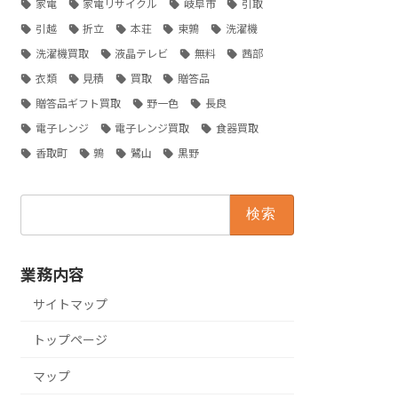
家電
家電リサイクル
岐阜市
引取
引越
折立
本荘
東鶉
洗濯機
洗濯機買取
液晶テレビ
無料
茜部
衣類
見積
買取
贈答品
贈答品ギフト買取
野一色
長良
電子レンジ
電子レンジ買取
食器買取
香取町
鶉
鷺山
黒野
検
索:
業務内容
サイトマップ
トップページ
マップ