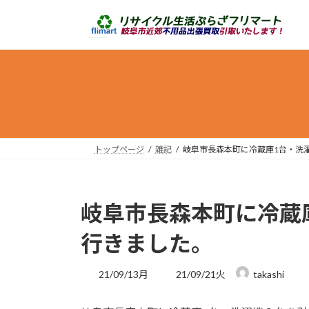
コ
ナ
ン
ビ
テ
ゲ
ン
ー
ツ
シ
へ
ョ
ス
ン
キ
に
ッ
移
トップページ
雑記
岐阜市長森本町に冷蔵庫1台・洗
プ
動
岐阜市長森本町に冷蔵
行きました。
最
21/09/13月
21/09/21火
takashi
終
更