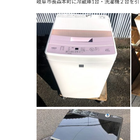
岐阜市長森本町に冷蔵庫1台・洗濯機２台を引
新
日
時
: