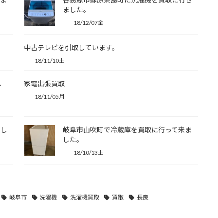
ました。
18/12/07金
中古テレビを引取しています。
18/11/10土
し
家電出張買取
18/11/05月
まし
岐阜市山吹町で冷蔵庫を買取に行って来ま
した。
18/10/13土
岐阜市
洗濯機
洗濯機買取
買取
長良