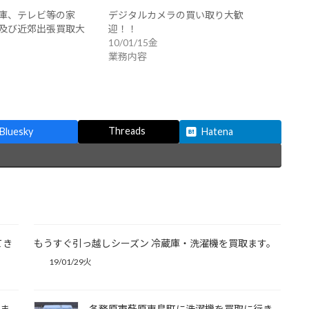
庫、テレビ等の家
デジタルカメラの買い取り大歓
及び近郊出張買取大
迎！！
10/01/15金
業務内容
Threads
Bluesky
Hatena
てき
もうすぐ引っ越しシーズン 冷蔵庫・洗濯機を買取ます。
19/01/29火
来ま
各務原市蘇原東島町に洗濯機を買取に行き