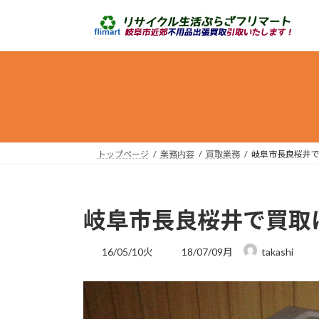
コ
ナ
ン
ビ
テ
ゲ
ン
ー
ツ
シ
へ
ョ
ス
ン
キ
に
ッ
移
トップページ
業務内容
買取業務
岐阜市長良桜井
プ
動
岐阜市長良桜井で買取
最
16/05/10火
18/07/09月
takashi
終
更
新
日