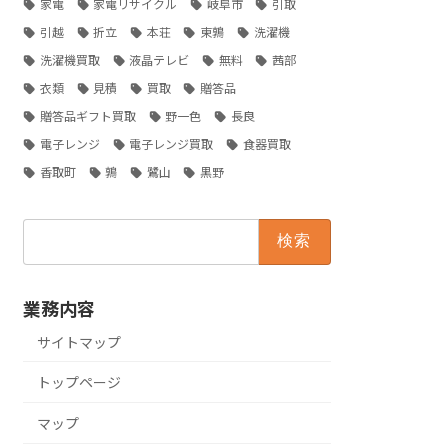
家電
家電リサイクル
岐阜市
引取
引越
折立
本荘
東鶉
洗濯機
洗濯機買取
液晶テレビ
無料
茜部
衣類
見積
買取
贈答品
贈答品ギフト買取
野一色
長良
電子レンジ
電子レンジ買取
食器買取
香取町
鶉
鷺山
黒野
検
索:
業務内容
サイトマップ
トップページ
マップ