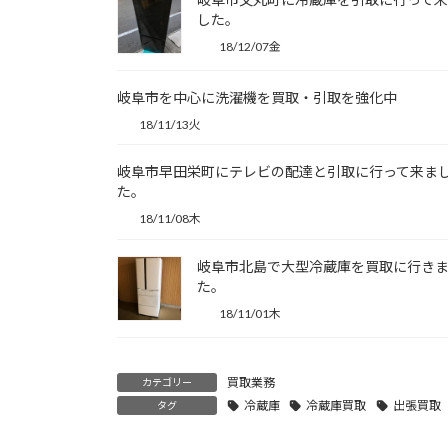
した。
18/12/07金
岐阜市を中心に洗濯機を買取・引取を強化中
18/11/13火
岐阜市早田栄町にテレビの配達と引取に行って来ま
た。
18/11/08木
岐阜市北島で大型冷蔵庫を買取に行き
た。
18/11/01木
買取業務
カテゴリー
冷蔵庫
冷蔵庫買取
出張買取
タグ