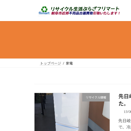
コ
ナ
ン
ビ
テ
ゲ
ン
ー
ツ
シ
へ
ョ
ス
ン
キ
に
ッ
移
トップページ
家電
プ
動
先日
リサイクル情報
た。
15/0
先日岐
で、冷