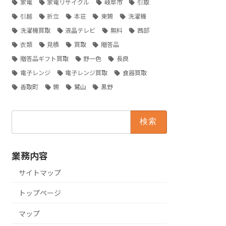
家電
家電リサイクル
岐阜市
引取
引越
折立
本荘
東鶉
洗濯機
洗濯機買取
液晶テレビ
無料
茜部
衣類
見積
買取
贈答品
贈答品ギフト買取
野一色
長良
電子レンジ
電子レンジ買取
食器買取
香取町
鶉
鷺山
黒野
検
索:
業務内容
サイトマップ
トップページ
マップ