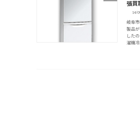
張買
14/0
岐阜市
製品が
したの
濯機冷